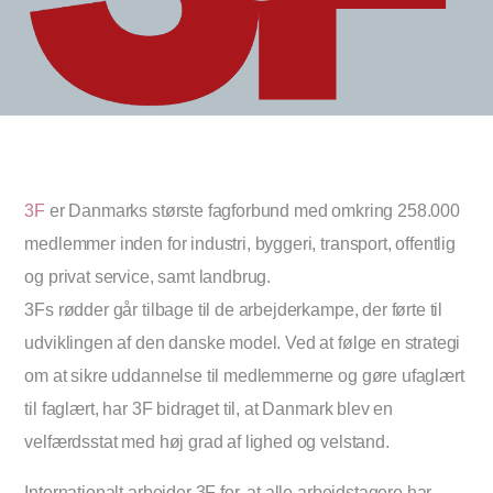
3F
er Danmarks største fagforbund med omkring 258.000
medlemmer inden for industri, byggeri, transport, offentlig
og privat service, samt landbrug.
3Fs rødder går tilbage til de arbejderkampe, der førte til
udviklingen af den danske model. Ved at følge en strategi
om at sikre uddannelse til medlemmerne og gøre ufaglært
til faglært, har 3F bidraget til, at Danmark blev en
velfærdsstat med høj grad af lighed og velstand.
Internationalt arbejder 3F for, at alle arbejdstagere har